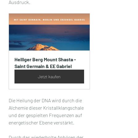
Ausdruck. 
Heiliger Berg Mount Shasta - 
Saint Germain & EE Gabriel
Jetzt kaufen
Die Heilung der DNA wird durch die 
Alchemie dieser Kristallklangschale 
und der gespielten Frequenzen auf 
energetischer Ebene verstärkt. 
Durch das wiederholte Anhören der 