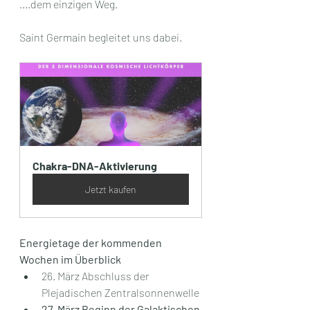
....dem einzigen Weg.
Saint Germain begleitet uns dabei.
Chakra-DNA-Aktivierung
Jetzt kaufen
Energietage der kommenden 
Wochen im Überblick
26. März Abschluss der 
Plejadischen Zentralsonnenwelle
27. März Beginn der Galaktischen 