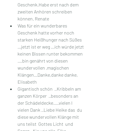
Geschenk.Habe erst nach dem 
zweiten Anhören schreiben 
können. Renate 
Was für ein wunderbares 
Geschenk hatte vorher noch  
starken Heißhunger nach Süßes 
...jetzt ist er weg ...ich würde jetzt 
keinen Bissen runter bekommen 
....bin genährt von diesen 
wundervollen ,magischen  
Klängen...Danke,danke danke, 
Elisabeth
Gigantisch schön  ..Kribbeln am 
ganzen Körper  ..besonders an 
der Schädeldecke.....vielen l 
vielen Dank ..Liebe Heike das  du 
diese wundervollen Klänge mit 
uns teilst  Gottes Licht  und 
Segen ..für uns alle, Elke