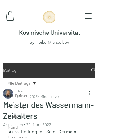
Kosmische Universität
by Heike Michaelsen
Beitrag
Alle Beiträge
Heike
Alle Beiträge
26. März 2023
4 Min. Lesezeit
Meister des Wassermann-
Portaltag
Zeitalters
Meditation
Aktualisiert:
29. März 2023
Mond
Aura-Heilung mit Saint Germain 
Dreamspell