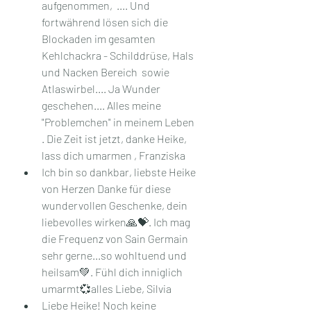
aufgenommen,  .... Und 
fortwährend lösen sich die 
Blockaden im gesamten 
Kehlchackra - Schilddrüse, Hals 
und Nacken Bereich  sowie 
Atlaswirbel.... Ja Wunder 
geschehen.... Alles meine 
"Problemchen" in meinem Leben  
. Die Zeit ist jetzt, danke Heike, 
lass dich umarmen ️, Franziska
Ich bin so dankbar, liebste Heike 
von Herzen Danke für diese 
wundervollen Geschenke, dein 
liebevolles wirken🙏💝. Ich mag 
die Frequenz von Sain Germain 
sehr gerne...so wohltuend und 
heilsam💚. Fühl dich inniglich 
umarmt💞alles Liebe, Silvia
Liebe Heike! Noch keine 