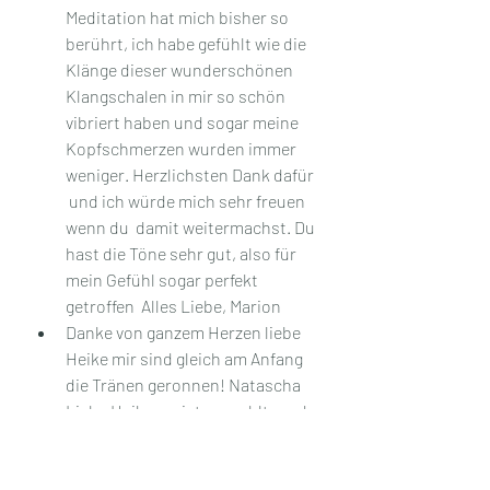
Meditation hat mich bisher so 
berührt, ich habe gefühlt wie die 
Klänge dieser wunderschönen 
Klangschalen in mir so schön 
vibriert haben und sogar meine 
Kopfschmerzen wurden immer 
weniger. Herzlichsten Dank dafür 
 und ich würde mich sehr freuen 
wenn du  damit weitermachst. Du 
hast die Töne sehr gut, also für 
mein Gefühl sogar perfekt 
getroffen  Alles Liebe, Marion
Danke von ganzem Herzen liebe 
Heike mir sind gleich am Anfang 
die Tränen geronnen! Natascha
Liebe Heike, es ist so wohltuend. 
Danke das Du uns daran 
teilhaben läßt. Ich merke wie 
mein Körper und Geist alles 