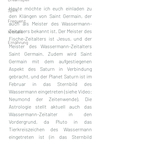
Heute möchte ich euch einladen zu 
Spirit
den Klängen von Saint Germain, der 
Frequenz
auch als Meister des Wassermann-
Zeitalters bekannt ist. Der Meister des 
Kristalle
Fische-Zeitalters ist Jesus, und der 
Ernährung
Meister des Wassermann-Zeitalters 
Saint Germain. Zudem wird Saint 
Germain mit dem aufgestiegenen 
Aspekt des Saturn in Verbindung 
gebracht, und der Planet Saturn ist im 
Februar in das Sternbild des 
Wassermann eingetreten (siehe Video: 
Neumond der Zeitenwende). Die 
Astrologie stellt aktuell auch das 
Wassermann-Zeitalter in den 
Vordergrund, da Pluto in das 
Tierkreiszeichen des Wassermann 
eingetreten ist (in das Sternbild 