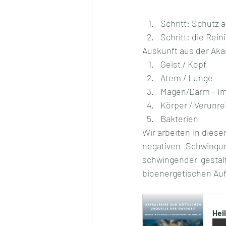
Schritt: Schutz 
Schritt: die Rein
Auskunft aus der Aka
Geist / Kopf
Atem / Lunge
Magen/Darm - I
Körper / Verunr
Bakterien
Wir arbeiten in dies
negativen Schwing
schwingender gestalt
bioenergetischen Au
Hei