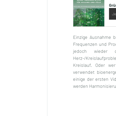
Grü
Je
Einzige Ausnahme bi
Frequenzen und Prog
jedoch wieder 
Herz-/Kreislaufprobl
Kreislauf. Oder we
verwendet bioenerge
einige der ersten Vi
werden Harmonisierun