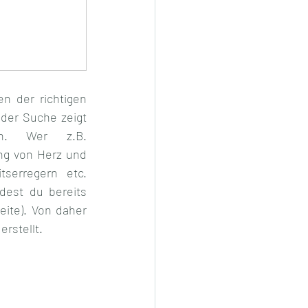
 der richtigen 
er Suche zeigt 
an. 
Wer z.B. 
ng von Herz und 
serregern etc. 
est du bereits 
ite). Von daher 
rstellt.