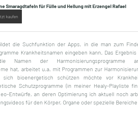
ne Smaragdtafeln für Fülle und Heilung mit Erzengel Rafael
tzt kaufen
ldet die Suchfunktion der Apps, in die man zum Finden
ramme Krankheitsnamen eingeben kann. Das Ergebnis d
die Namen der Harmonisierungsprogramme 
eme hat, arbeitet u.a. mit Programmen zur Harmonisieru
r sich bioenergetisch schützen möchte vor Krankheit
tische Schutzprogramme (in meiner Healy-Playliste find
deo-Entwürfe, an deren Optimierung ich aktuell noch arbe
gsvideos für den Körper, Organe oder spezielle Bereiche e