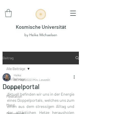
Kosmische Universität
by Heike Michaelsen
Beitrag
Alle Beiträge
Heike
Alle Beiträge
30. März 2022
1 Min. Lesezeit
Doppelportal
Portaltag
Aktuell befinden wir uns in der Energie 
Meditation
eines Doppelportals, welches uns zum 
Mond
einen aus dem stressigen Alltag und 
der alltäglichen Hetze herausholen 
Dreamspell