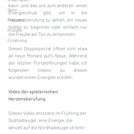
kann, und das uns zum anderen  einen 
Spirit
Energieschub gibt, um in die 
Herzensberufung zu gehen, ein neues 
Frequenz
Hobby zu beginnen oder einfach nur 
Kristalle
die Freude am Tun zu entwickeln.
Ernährung
Dieses Doppelportal öffnet sich etwa 
all neun Monate auf's Neue. Während 
der letzten Portalöffnungen habe ich 
folgenden Videos zu diesen 
wundervollen Energien erstellt.
Video der spielerischen 
Herzensberufung
Dieses Video entstand im Frühling der 
Südhalbkugel, eine Energie, die 
aktuell auf die Nordhalbkugel strömt: