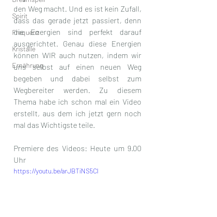
den Weg macht. Und es ist kein Zufall, 
Spirit
dass das gerade jetzt passiert, denn 
die Energien sind perfekt darauf 
Frequenz
ausgerichtet. Genau diese Energien 
Kristalle
können WIR auch nutzen, indem wir 
Ernährung
uns selbst auf einen neuen Weg 
begeben und dabei selbst zum 
Wegbereiter werden. Zu diesem 
Thema habe ich schon mal ein Video 
erstellt, aus dem ich jetzt gern noch 
mal das Wichtigste teile.
Premiere des Videos: Heute um 9.00 
Uhr
https://youtu.be/arJBTiNS5CI