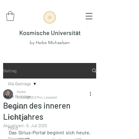
Kosmische Universität
by Heike Michaelsen
Beitrag
Alle Beiträge
Heike
Alle Beiträge
1. Juli 2025
3 Min. Lesezeit
Beginn des inneren
Portaltag
Lichtjahres
Meditation
Aktualisiert:
6. Juli 2025
Mond
Das Sirius-Portal beginnt sich heute, 
Dreamspell