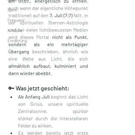
am 01.07., energetisch zu öffnen
, 
auch wenn der eigentliche Höhepunkt 
Spirit
traditionell auf den 
7. Juli (7:7)
 fällt. In 
Frequenz
der spirituellen Sternen-Astrologie 
und bei vielen lichtbewussten Medien 
Kristalle
wird dieses Portal 
nicht als Punkt, 
Ernährung
sondern als ein mehrtägiger 
Übergang
 beschrieben, ähnlich wie 
eine Welle aus Licht, die sich 
allmählich aufbaut, kulminiert und 
dann wieder abebbt
.
🔑 Was jetzt geschieht:
Ab Anfang Juli
 beginnt das Licht 
von Sirius, unsere spirituelle 
Zentralsonne, 
spürbar 
stärker
 durch die interstellaren 
Felder zu wirken.
Es werden bereits jetzt erste 