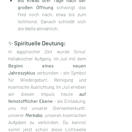
Bis etwas drei Tage nach der 
großen Öffnung 
schwingt das 
Feld noch nach, etwa bis zum 
Vollmond. Danach schließt sich 
die Welle allmählich.
✨ Spirituelle Deutung:
In ägyptischer Zeit wurde Sirius’ 
heliakischer Aufgang  im Juli mit dem 
Beginn eines neuen 
Jahreszyklus
 verbunden – ein Symbol 
für 
Wiedergeburt, Reinigung und 
kosmische 
Ausrichtung
.
 Im Juli erleben 
wir diesen Impuls heute 
auf 
feinstofflicher Ebene
 – als Einladung, 
uns mit unserer 
Sternenherkunft
, 
unserer 
Merkaba
, unseren 
kosmischen 
Aufgaben
 zu verbinden. Du kannst 
somit jetzt schon diese Lichtwelle 