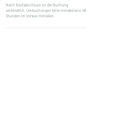
Nach Kaufabschluss ist die Buchung
verbindlich. Umbuchungen bitte mindestens 48
Stunden im Voraus mitteilen.
Kontaktangaben
Tinopai Drive, Ōmokoroa, New Zealand
info@heikemichaelsen.de
DISCLAIMER:
Alle Inhalte dieser Website,
einschließlich verlinkter Videos, Audios und
Telegram-Nachrichten, dienen der Inspiration
und Bewusstseinserweiterung. Sie ersetzen
keine ärztliche Diagnose oder Behandlung. Bei
gesundheitlichen Anliegen wende dich bitte an
eine Ärztin, einen Arzt oder Heilpraktikerin. Die