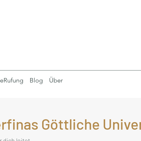
eRufung
Blog
Über
rfinas Göttliche Unive
dich leitet.