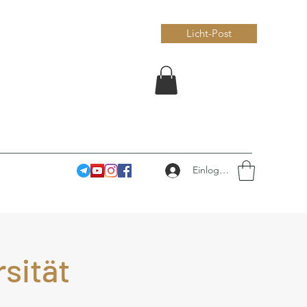
Licht-Post
Einloggen
rsität