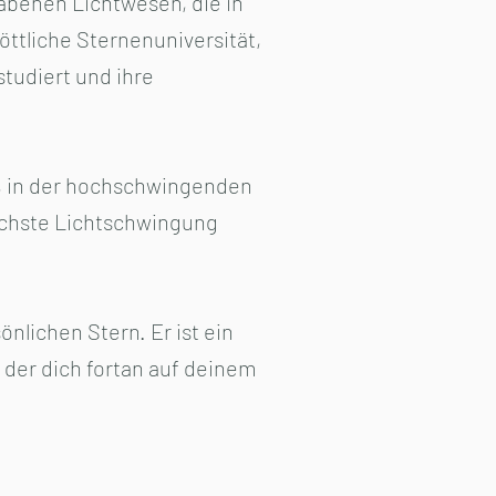
habenen Lichtwesen, die in
ttliche Sternenuniversität,
tudiert und ihre
in, in der hochschwingenden
öchste Lichtschwingung
nlichen Stern. Er ist ein
 der dich fortan auf deinem