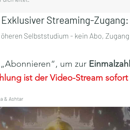
Exklusiver Streaming-Zugang
:
ein Abo, Zugang
heren Selbststudium - k
uf „Abonnieren“, um zur
Einmalzah
hlung ist der Video-Stream sofort h
na & Ashtar