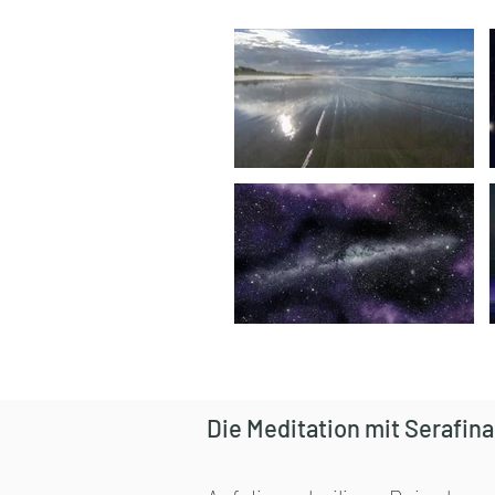
Video "Einleitung Kosmische Universitäten" is not 
V
Video "Die sieben Kosmischen Gesetze" is not pla
V
Die Meditation mit Serafina