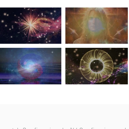
playable
ideo "Serafinas Göttliche Universität Medition mit Musikausklang" is not playable
Video "Einladung von Adonai Ashtar" is not pla
yable
ideo "Kosmische Aufstiegscodes 999Hz" is not playable
Video "Serafinas Gesang" is not playable