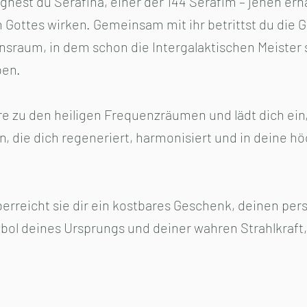
gnest du Serafina, einer der 144 Serafim – jenen er
Gottes wirken. Gemeinsam mit ihr betrittst du die Gö
sraum, in dem schon die Intergalaktischen Meister s
en.
Tore zu den heiligen Frequenzräumen und lädt dich e
 die dich regeneriert, harmonisiert und in deine h
rreicht sie dir ein kostbares Geschenk, deinen persö
bol deines Ursprungs und deiner wahren Strahlkraft,