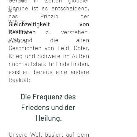
Unruhe ist es entscheidend, 
Spirit
das Prinzip der 
Frequenz
Gleichzeitigkeit von 
Kristalle
Realitäten
 zu verstehen. 
Während die alten 
Ernährung
Geschichten von Leid, Opfer, 
Krieg und Schwere im Außen 
noch lautstark ihr Ende finden, 
existiert bereits eine andere 
Realität: 
Die Frequenz des 
Friedens und der 
Heilung.
Unsere Welt basiert auf dem 