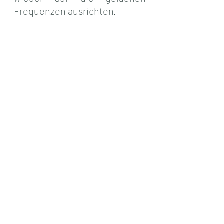
Frequenzen ausrichten.
Mein Buch-Tipp für den 
kommenden Oster-
Mondzyklus
Jesus und Maria 
👉 
Magdalena (klick)
ie 
D
befreiende Geschichte der 
anderen Zeitlinie jenseits von 
Leid, Opfer und Schuld.