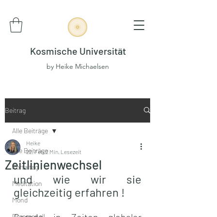
Kosmische Universität
by Heike Michaelsen
Beitrag
Alle Beiträge
Heike
Alle Beiträge
22. Feb.
2 Min. Lesezeit
Zeitlinienwechsel
Portaltag
und wie wir sie 
Meditation
gleichzeitig erfahren !
Mond
Gerade in Zeiten globaler 
Dreamspell