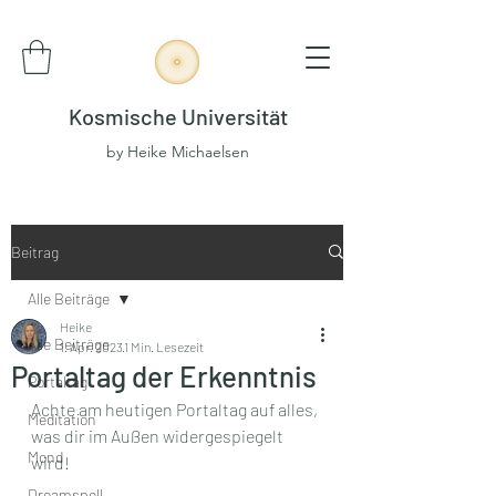
Kosmische Universität
by Heike Michaelsen
Beitrag
Alle Beiträge
Heike
Alle Beiträge
1. Apr. 2023
1 Min. Lesezeit
Portaltag der Erkenntnis
Portaltag
Achte am heutigen Portaltag auf alles, 
Meditation
was dir im Außen widergespiegelt 
Mond
wird! 
Dreamspell