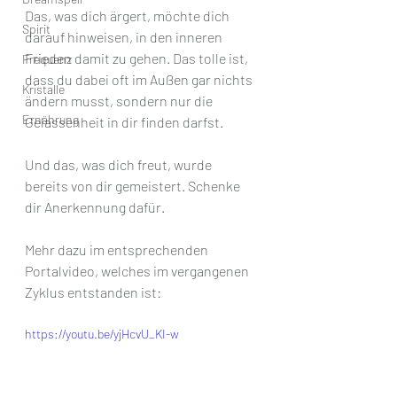
Das, was dich ärgert, möchte dich 
Spirit
darauf hinweisen, in den inneren 
Frieden damit zu gehen. Das tolle ist, 
Frequenz
dass du dabei oft im Außen gar nichts 
Kristalle
ändern musst, sondern nur die 
Ernährung
Gelassenheit in dir finden darfst. 
Und das, was dich freut, wurde 
bereits von dir gemeistert. Schenke 
dir Anerkennung dafür.
Mehr dazu im entsprechenden 
Portalvideo, welches im vergangenen 
Zyklus entstanden ist:
https://youtu.be/yjHcvU_KI-w