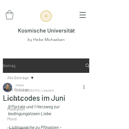
Kosmische Universität
by Heike Michaelsen
Beitrag
Alle Beiträge
Heike
Alle Beiträge
1. Juni 2025
5 Min. Lesezeit
Lichtcodes im Juni
Portaltag
9 Portale und 1 Herzweg zur 
Meditation
bedingungslosen Liebe
Mond
Lichtsprache zu Pfingsten – 
Dreamspell