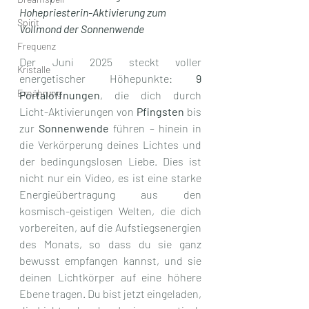
Hohepriesterin-Aktivierung zum 
Spirit
Vollmond der Sonnenwende
Frequenz
Der Juni 2025 steckt voller 
Kristalle
energetischer Höhepunkte: 
9 
Ernährung
Portalöffnungen
, die dich durch 
Licht-Aktivierungen von 
Pfingsten
 bis 
zur 
Sonnenwende
 führen – hinein in 
die Verkörperung deines Lichtes und 
der bedingungslosen Liebe. Dies ist 
nicht nur ein Video, es ist eine starke 
Energieübertragung aus den 
kosmisch-geistigen Welten, die dich 
vorbereiten, auf die Aufstiegsenergien 
des Monats, so dass du sie ganz 
bewusst empfangen kannst, und sie 
deinen Lichtkörper auf eine höhere 
Ebene tragen. Du bist jetzt eingeladen, 