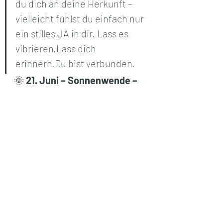
du dich an deine Herkunft –
vielleicht fühlst du einfach nur 
ein stilles JA in dir. Lass es 
vibrieren.Lass dich 
erinnern.Du bist verbunden.
🌞 
21. Juni – Sonnenwende – 
Erdportal von Stonehenge
Die Sonne steht still.Drei Tage 
lang öffnet sich das Portal von 
Stonehenge
 –das 
Herzchakra 
der Mutter Erde.
 Es ist, als 
würde der ganze Planet 
innehalten –um zu lauschen…
zu empfangen…zu erinnern. 
Avalon erwacht in dir.Die 