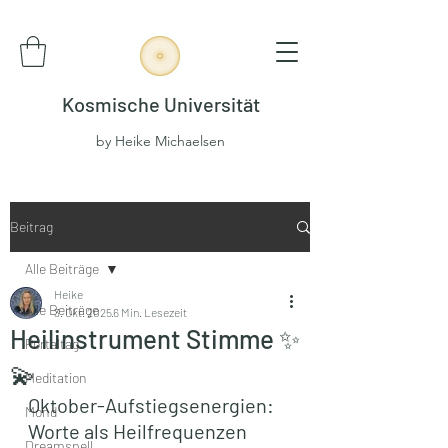
Kosmische Universität
by Heike Michaelsen
Beitrag
Alle Beiträge
Heike
Alle Beiträge
3. Okt. 2025
6 Min. Lesezeit
Heilinstrument Stimme ✨
Portaltag
💫
Meditation
Oktober-Aufstiegsenergien: 
Mond
Worte als Heilfrequenzen 
Dreamspell