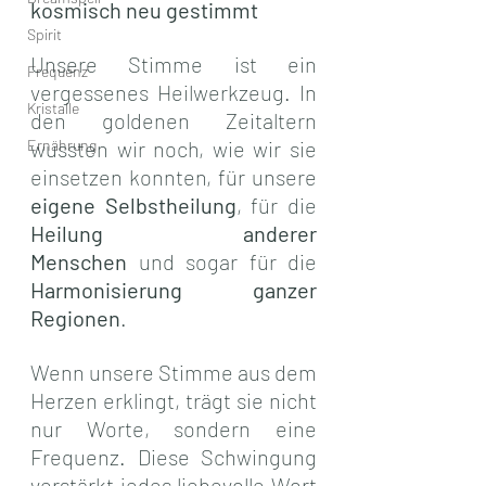
kosmisch neu gestimmt
Spirit
Unsere Stimme ist ein 
Frequenz
vergessenes Heilwerkzeug. In 
Kristalle
den goldenen Zeitaltern 
Ernährung
wussten wir noch, wie wir sie 
einsetzen konnten, für unsere 
eigene Selbstheilung
, für die 
Heilung anderer 
Menschen
 und sogar für die 
Harmonisierung ganzer 
Regionen
.
Wenn unsere Stimme aus dem 
Herzen erklingt, trägt sie nicht 
nur Worte, sondern eine 
Frequenz. Diese Schwingung 
verstärkt jedes liebevolle Wort 