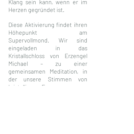
Klang sein kann, wenn er im 
Herzen gegründet ist.
Diese Aktivierung findet ihren 
Höhepunkt am 
Supervollmond. Wir sind 
eingeladen in das 
Kristallschloss von Erzengel 
Michael – zu einer 
gemeinsamen Meditation, in 
der unsere Stimmen von 
kristallinen Frequenzen neu 
gestimmt werden.
So gehen wir miteinander in 
diese Aufstiegsenergien 
hinein: unsere Stimme als 
Heilinstrument, getragen von 