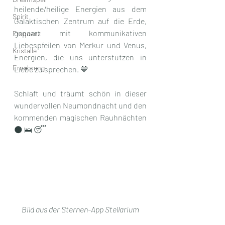
heilende/heilige Energien aus dem 
Spirit
Galaktischen Zentrum auf die Erde, 
gepaart mit kommunikativen 
Frequenz
Liebespfeilen von Merkur und Venus, 
Kristalle
Energien, die uns unterstützen in 
Ernährung
Liebe zu sprechen. 💛  
Schlaft und träumt schön in dieser 
wundervollen Neumondnacht und den 
kommenden magischen Rauhnächten 
🌑 🛌 😴 
Bild aus der Sternen-App Stellarium