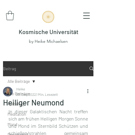
Kosmische Universität
by Heike Michaelsen
Beitrag
Alle Beiträge
Heike
Alle Beiträge
23. Dez. 2022
1 Min. Lesezeit
Heiliger Neumond
Portaltag
In dieser Galaktischen Nacht treffen 
Meditation
sich am frühen Heiligen Morgen Sonne 
Mond
und Mond im Sternbild Schützen und 
schießen/strahlen gemeinsam 
Dreamspell