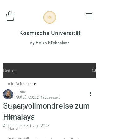
Kosmische Universität
by Heike Michaelsen
Beitrag
Alle Beiträge
Heike
Alle Beiträge
30. Juli 2023
2 Min. Lesezeit
Supervollmondreise zum
Portaltag
Himalaya
Meditation
Aktualisiert:
30. Juli 2023
Mond
Dreamspell