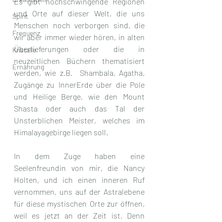
Es gibt hochschwingende Regionen 
und Orte auf dieser Welt, die uns 
Spirit
Menschen noch verborgen sind, die 
Frequenz
wir abér immer wieder hören, in alten 
Überlieferungen oder die in 
Kristalle
neuzeitlichen Büchern thematisiert 
Ernährung
werden, wie z.B.  Shambala, Agatha, 
Zugänge zu InnerErde über die Pole 
und Heilige Berge, wie den Mount 
Shasta oder auch das Tal der 
Unsterblichen Meister, welches im 
Himalayagebirge liegen soll. 
In dem Zuge haben eine 
Seelenfreundin von mir, die Nancy 
Holten, und ich einen inneren Ruf 
vernommen, uns auf der Astralebene 
für diese mystischen Orte zur öffnen, 
weil es jetzt an der Zeit ist. Denn 