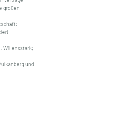
e großen 
tschaft: 
der!
 Willensstark; 
Vulkanberg und 