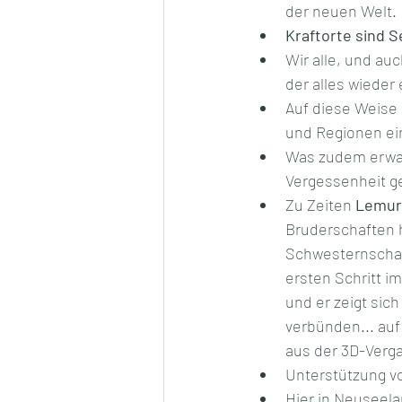
der neuen Welt. 
Kraftorte sind S
Wir alle, und auc
der alles wieder 
Auf diese Weise 
und Regionen ei
Was zudem erwach
Vergessenheit g
Zu Zeiten 
Lemur
Bruderschaften h
Schwesternschaft
ersten Schritt i
und er zeigt sic
verbünden... auf 
aus der 3D-Verg
Unterstützung v
Hier in Neuseel