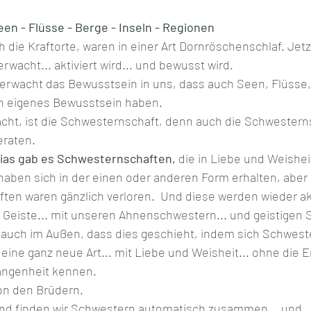
een - Flüsse - Berge - Inseln - Regionen
h die Kraftorte, waren in einer Art Dornröschenschlaf. Jetzt 
erwacht... aktiviert wird... und bewusst wird. 
erwacht das Bewusstsein in uns, dass auch Seen, Flüsse, 
n eigenes Bewusstsein haben. 
t, ist die Schwesternschaft, denn auch die Schwesternsc
eraten.
ias gab es Schwesternschaften,
 die in Liebe und Weisheit
aben sich in der einen oder anderen Form erhalten, aber 
en waren gänzlich verloren.  Und diese werden wieder aktiv
m Geiste... mit unseren Ahnenschwestern... und geistigen 
h auch im Außen, dass dies geschieht, indem sich Schwest
eine ganz neue Art... mit Liebe und Weisheit... ohne die En
angenheit kennen. 
on den Brüdern.
and finden wir Schwestern automatisch zusammen... und 