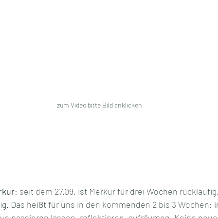
zum Video bitte Bild anklicken
rkur
: seit dem 27.09. ist Merkur für drei Wochen rückläufig
fig. Das heißt für uns in den kommenden 2 bis 3 Wochen: i
ue passieren lassen, reflektieren, aufräumen. Keine neue