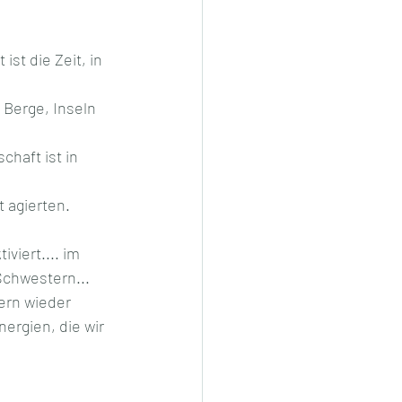
ist die Zeit, in 
Berge, Inseln 
haft ist in 
 agierten. 
iert.... im 
Schwestern... 
ern wieder 
ergien, die wir 