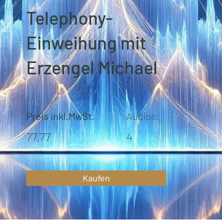
Telephony-
Einweihung mit
Erzengel Michael
Preis inkl.MwSt.
Audios:
77,77
4
Kaufen