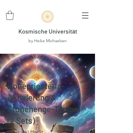
Kosmische Universität
by Heike Michaelsen
HohepriesterIn-
Aktivierung &
Stonehenge-Tempel
(2 Sets)
Audios:
Preis inkl.MwSt.