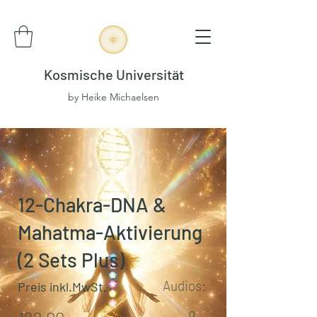
Kosmische Universität
by Heike Michaelsen
12-Chakra-DNA &
Mahatma-Aktivierung
(2 Sets Plus)
Audios:
Preis inkl.MwSt.
9