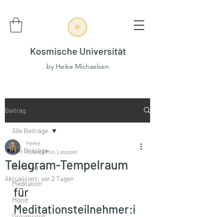
Kosmische Universität
by Heike Michaelsen
Beitrag
Alle Beiträge
Heike
Alle Beiträge
1. Jan.
2 Min. Lesezeit
Telegram-Tempelraum
Portaltag
Aktualisiert:
vor 2 Tagen
Meditation
für 
Mond
Meditationsteilnehmer:i
Dreamspell