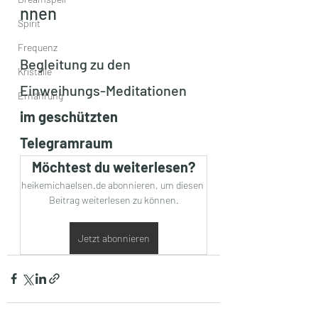
nnen
Spirit
Frequenz
Begleitung zu den 
Kristalle
Einweihungs-Meditationen 
Ernährung
im geschützten 
Telegramraum
Möchtest du weiterlesen?
heikemichaelsen.de abonnieren, um diesen 
Beitrag weiterlesen zu können.
Jetzt abonnieren