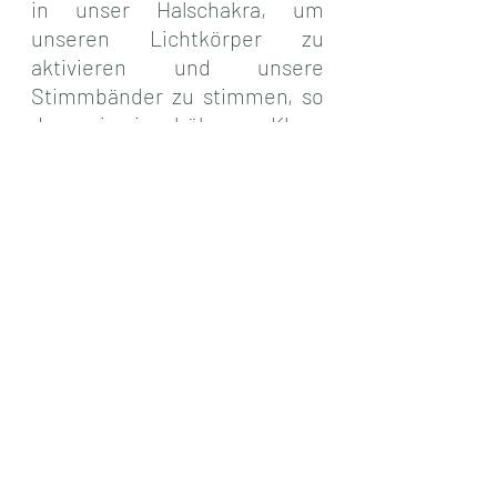
in unser Halschakra, um 
unseren Lichtkörper zu 
aktivieren und unsere 
Stimmbänder zu stimmen, so 
dass sie im höheren Klang 
schwingen, und wieder zum 
Heilinstrument werden, das 
wir bereits aus lemurischen 
und atlantischen Zeiten 
kennen.
Energetisch begleitet wird 
dieses kosmische Update von 
EE Michael, dem Hüter des 
Halschakras, dessen Portal 
sich gerade weit geöffnet hat, 
so dass wir Zugang erhalten zu 