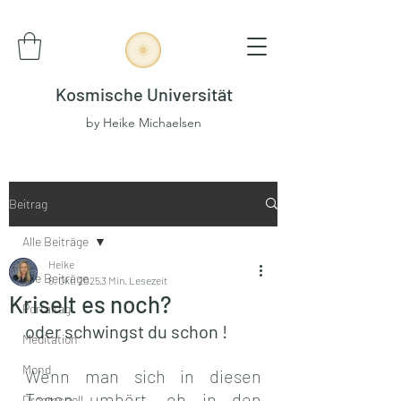
Kosmische Universität
by Heike Michaelsen
Beitrag
Alle Beiträge
Heike
Alle Beiträge
5. Okt. 2025
3 Min. Lesezeit
Kriselt es noch?
Portaltag
oder schwingst du schon !
Meditation
Mond
Wenn man sich in diesen 
Tagen umhört, ob in den 
Dreamspell