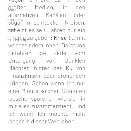
großen Medien, in den 
Spirit
alternativen Kanälen oder 
Frequenz
sogar in spirituellen Kreisen, 
scheint es seit Jahren nur ein 
Kristalle
Thema zu geben: 
Krise
 ! ...mit 
Ernährung
wechselndem Inhalt. Da ist von 
Gefahren die Rede, vom 
Untergang, von dunklen 
Mächten hinter der KI, von 
Finanzkrisen oder drohenden 
Kriegen. Schon wenn ich nur 
eine Minute solchen Stimmen 
lausche, spüre ich, wie sich in 
mir alles zusammenzieht. Und 
ich weiß: Ich möchte nicht 
länger in dieser Welt leben.