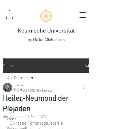
Kosmische Universität
by Heike Michaelsen
Beitrag
Alle Beiträge
Heike
Alle Beiträge
18. Mai 2023
2 Min. Lesezeit
Heiler-Neumond der
Portaltag
Plejaden
Meditation
Aktualisiert:
20. Mai 2023
Mond
10 krasse Portaltage, starke 
Dreamspell