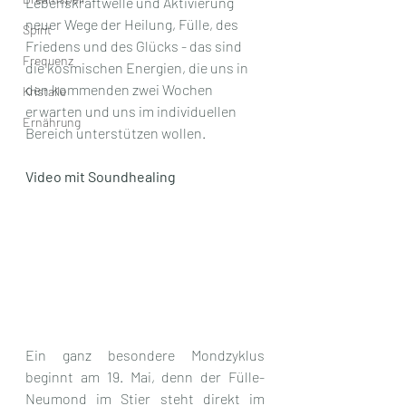
Lebenskraftwelle und Aktivierung 
neuer Wege der Heilung, Fülle, des 
Spirit
Friedens und des Glücks - das sind 
Frequenz
die kosmischen Energien, die uns in 
den kommenden zwei Wochen 
Kristalle
erwarten und uns im individuellen 
Ernährung
Bereich unterstützen wollen.
Video mit Soundhealing
Ein ganz besondere Mondzyklus 
beginnt am 19. Mai, denn der Fülle-
Neumond im Stier steht direkt im 