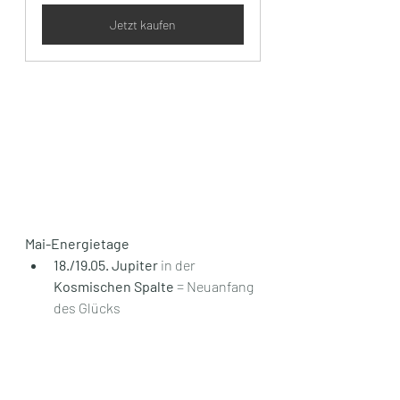
Jetzt kaufen
Mai-Energietage
18./19.05. Jupiter
 in der
Kosmischen Spalte
 = Neuanfang 
des Glücks
18.05. Himmelfahrt und Beginn 
der 13-tägigen feurigen 
Lebenskraftwelle
19.05. Beginn der 10er-Portaltage 