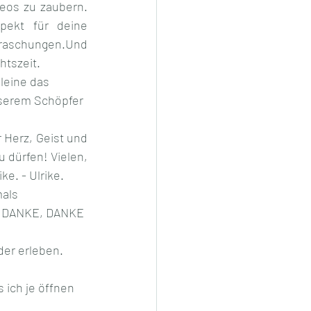
eos zu zaubern. 
ekt für deine 
aschungen.Und 
htszeit.
leine das 
nserem Schöpfer 
Herz, Geist und 
dürfen! Vielen, 
e. - Ulrike.
als 
n. DANKE, DANKE 
der erleben. 
 ich je öffnen 