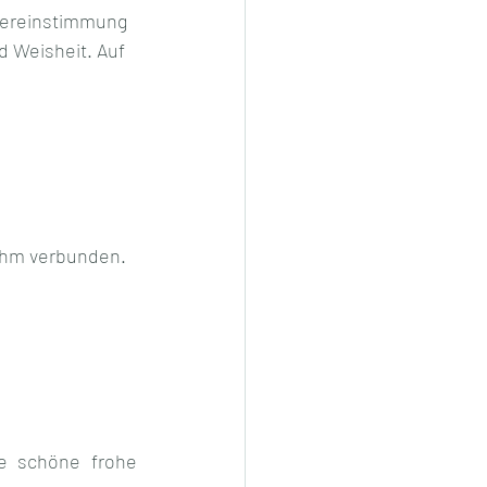
Übereinstimmung 
d Weisheit. Auf 
 ihm verbunden.
e schöne frohe 