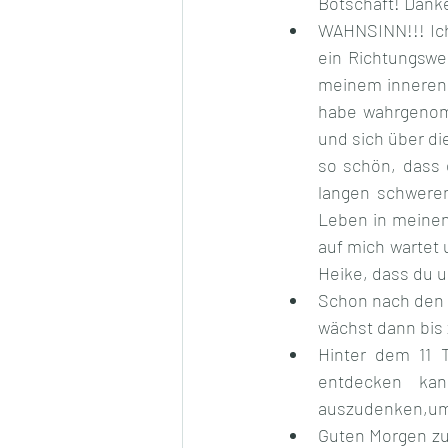
Botschaft! Danke
WAHNSINN!!! Ich 
ein Richtungswei
meinem inneren 
habe wahrgenomm
und sich über di
so schön, dass 
langen schweren
Leben in meinen
auf mich wartet 
Heike, dass du u
Schon nach den e
wächst dann bis
Hinter dem 11 T
entdecken kan
auszudenken,um 
Guten Morgen zu