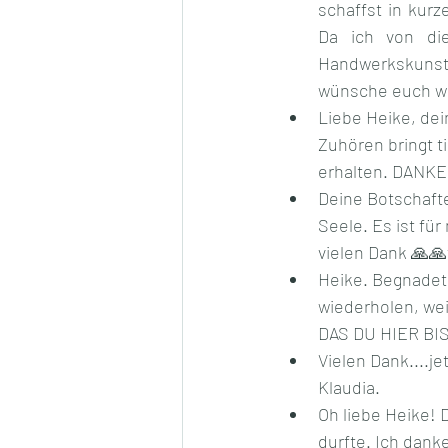
schaffst in kurz
Da ich von die
Handwerkskuns
wünsche euch wu
Liebe Heike, dein
Zuhören bringt t
erhalten. DANKE
Deine Botschafte
Seele. Es ist fü
vielen Dank 🙏🙏
Heike. Begnadet
wiederholen, wei
DAS DU HIER BIS
Vielen Dank....j
Klaudia.
Oh liebe Heike! 
durfte. Ich danke