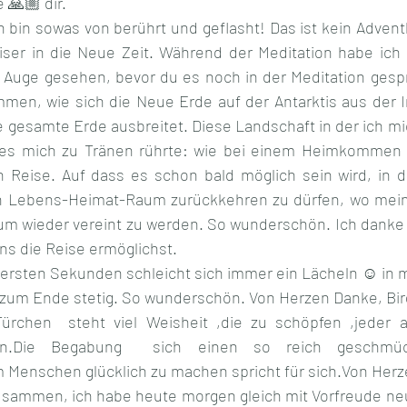
 🙏🏼 dir.
bin sowas von berührt und geflasht! Das ist kein Adventka
ser in die Neue Zeit. Während der Meditation habe ich al
Auge gesehen, bevor du es noch in der Meditation gespr
en, wie sich die Neue Erde auf der Antarktis aus der I
e gesamte Erde ausbreitet. Diese Landschaft in der ich mic
es mich zu Tränen rührte: wie bei einem Heimkommen n
 Reise. Auf dass es schon bald möglich sein wird, in d
 Lebens-Heimat-Raum zurückkehren zu dürfen, wo meine
um wieder vereint zu werden. So wunderschön. Ich danke di
ns die Reise ermöglichst.
rsten Sekunden schleicht sich immer ein Lächeln ☺️ in m
 zum Ende stetig. So wunderschön. Von Herzen Danke, Bir
ürchen  steht viel Weisheit ,die zu schöpfen ,jeder a
n.Die Begabung  sich einen so reich geschmückt
Menschen glücklich zu machen spricht für sich.Von Herz
sammen, ich habe heute morgen gleich mit Vorfreude neug