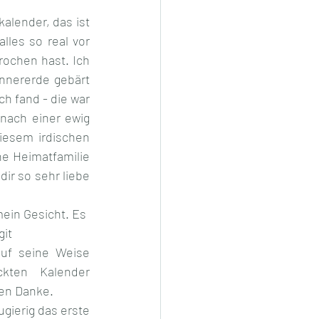
lender, das ist 
les so real vor 
ochen hast. Ich 
nnererde gebärt 
h fand - die war 
ach einer ewig 
iesem irdischen 
 Heimatfamilie 
r so sehr liebe 
ein Gesicht. Es 
git
uf seine Weise 
en Kalender  
en Danke.
ierig das erste 