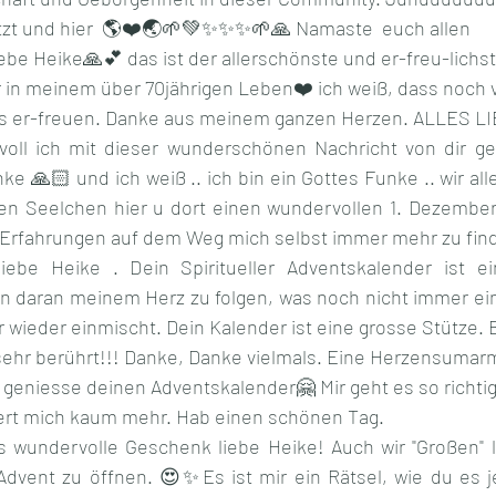
etzt und hier  🌎❤️🌏🌱💚✨✨✨🌱🙏 Namaste  euch allen
e Heike🙏💕 das ist der allerschönste und er-freu-lichst
 in meinem über 70jährigen Leben❤️ ich weiß, dass noch 
ns er-freuen. Danke aus meinem ganzen Herzen. ALLES LI
oll ich mit dieser wunderschönen Nachricht von dir ge
 🙏🏻 und ich weiß .. ich bin ein Gottes Funke .. wir alle 
len Seelchen hier u dort einen wundervollen 1. Dezember.
n Erfahrungen auf dem Weg mich selbst immer mehr zu fin
ebe Heike . Dein Spiritueller Adventskalender ist ein
n daran meinem Herz zu folgen, was noch nicht immer einfa
wieder einmischt. Dein Kalender ist eine grosse Stütze. B
 sehr berührt!!! Danke, Danke vielmals. Eine Herzensuma
 geniesse deinen Adventskalender🤗 Mir geht es so richtig 
iert mich kaum mehr. Hab einen schönen Tag.
 wundervolle Geschenk liebe Heike! Auch wir "Großen" li
Advent zu öffnen. 😍✨Es ist mir ein Rätsel, wie du es j