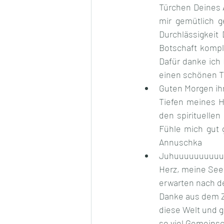
Türchen Deines 
mir gemütlich g
Durchlässigkeit
Botschaft kompl
Dafür danke ich 
einen schönen Ta
Guten Morgen ihr
Tiefen meines H
den spirituellen
Fühle mich gut 
Annuschka
Juhuuuuuuuuuuu 
Herz, meine Seel
erwarten nach de
Danke aus dem Z
diese Welt und g
so viel Gemeins