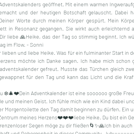
Adventskalenders geöffnet. Mit einem warmen Ingweraufg
emacht und der heutigen Botschaft gelauscht. Dabei ha
 Deiner Worte durch meinen Körper gespürt. Mein Körper
ett in Resonanz gegangen. Sie wirkt auch erleichternd 
Dir liebe 🙏Heike, das der Tag so stimmig beginnt. Ich wü
g im Flow. - Sonni
 lieben und liebe Heike. Was für ein fulminanter Start in 
erzens möchte ich Danke sagen. Ich habe mich schon ge
 adventskalender gefreut. Musste das Türchen gleich zwe
gewappnet für den Tag und kann das Licht und die Kraft
❄️🎄❤️Dein Adventkalender ist eine soooooo große Freu
e und meinen Geist. Ich fühle mich wie ein Kind dabei un
r Morgentoilette den Tag damit beginnen zu dürfen. Ein u
entrum meines Herzens❤️❤️❤️liebe Heike. Du bist ein Ge
renzenloser Segen möge zu dir fließen🌀✨🙏Ich bin auch 
chaft und Geborgenheit in dieser Community. Juhuuuuuuu