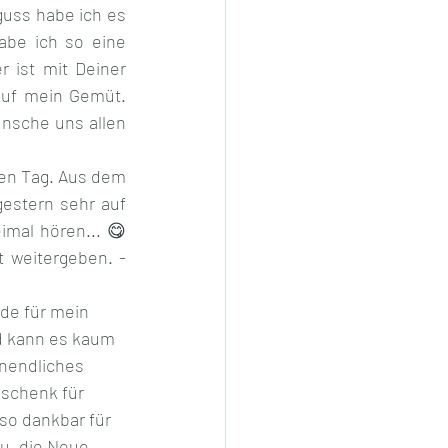
uss habe ich es 
be ich so eine 
 ist mit Deiner 
auf mein Gemüt. 
nsche uns allen 
den Tag. Aus dem 
stern sehr auf 
imal hören... 😋
 weitergeben. - 
de für mein 
d kann es kaum 
nendliches 
schenk für 
so dankbar für 
u, die Neue 