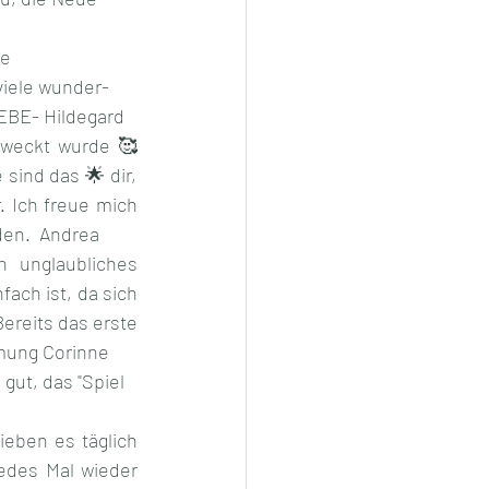
e 
viele wunder-
EBE- Hildegard
weckt wurde 🥰 
sind das 🌟 dir, 
 Ich freue mich 
den.  Andrea
 unglaubliches 
ch ist, da sich 
ereits das erste 
rmung Corinne
gut, das "Spiel 
eben es täglich 
edes Mal wieder 