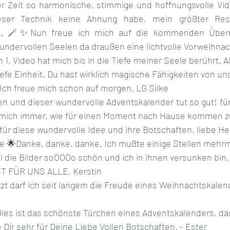
er Zeit so harmonische, stimmige und hoffnungsvolle Vid
ser Technik keine Ahnung habe, mein größter Resp
t. 🪄✨Nun freue ich mich auf die kommenden Überr
ndervollen Seelen da draußen eine lichtvolle Vorweihnac
 1. Video hat mich bis in die Tiefe meiner Seele berührt. Al
iefe Einheit. Du hast wirklich magische Fähigkeiten von u
Ich freue mich schon auf morgen. LG Silke
n und dieser wundervolle Adventskalender tut so gut! für 
r mich immer, wie für einen Moment nach Hause kommen zu 
für diese wundervolle Idee und ihre Botschaften, liebe Heik
e 🌟Danke, danke, danke. Ich mußte einige Stellen mehrm
l die Bilder soOOOo schön und ich in ihnen versunken bi
T FÜR UNS ALLE. Kerstin
etzt darf ich seit langem die Freude eines Weihnachtskalen
Dies ist das schönste Türchen eines Adventskalenders, das
 Dir sehr für Deine Liebe Vollen Botschaften. - Ester