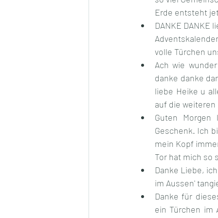
Erde entsteht j
DANKE DANKE lieb
Adventskalender
volle Türchen u
Ach wie wunderv
danke danke danke
liebe Heike u al
auf die weitere
Guten Morgen li
Geschenk. Ich bi
mein Kopf immer 
Tor hat mich so
Danke Liebe, ich
im Aussen' tang
Danke für dieses
ein Türchen im 