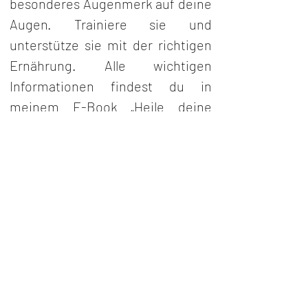
besonderes Augenmerk auf deine 
Augen. Trainiere sie und 
unterstütze sie mit der richtigen 
Ernährung. Alle wichtigen 
Informationen findest du in 
meinem E-Book „Heile deine 
Augen“.
Preis: € 11,97 in D inkl. MwSt. 
andere Länder können abweichen