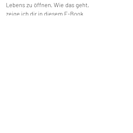
Lebens zu öffnen. Wie das geht, 
zeige ich dir in diesem E-Book.
Preis: € 14,95 in D inkl. MwSt. 
andere Länder können 
abweichen
Bezahlung wird über 
DigiStore24 abgewickelt. 