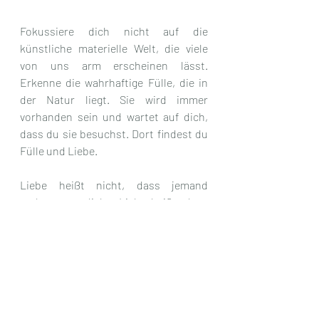
Fokussiere dich nicht auf die 
künstliche materielle Welt, die viele 
von uns arm erscheinen lässt. 
Erkenne die wahrhaftige Fülle, die in 
der Natur liegt. Sie wird immer 
vorhanden sein und wartet auf dich, 
dass du sie besuchst. Dort findest du 
Fülle und Liebe.
Liebe heißt nicht, dass jemand 
anderes uns liebt. Liebe heißt, dass 
wir in unserer Liebe bleiben, selbst 
wenn jemand anderes uns nicht liebt. 
Unsere Liebe ist nicht von der 
Aufmerksamkeit eines anderen 
abhängig. Wir sind Liebe und wir 
werden immer diese Liebe sein, egal 