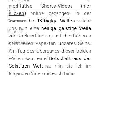
meditative Shorts-Videos (hier 
Spirit
klicken)
 online gegangen. In der 
kommenden 
13-tägige Welle
 erreicht 
Frequenz
uns nun eine 
heilige geistige Welle 
Kristalle
zur Rückverbindung mit den höheren 
Ernährung
spirituellen Aspekten unseres Seins. 
Am Tag des Übergangs dieser beiden 
Wellen kam eine 
Botschaft aus der 
Geistigen Welt
 zu mir, die ich im 
folgenden Video mit euch teile: