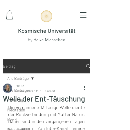
Kosmische Universität
by Heike Michaelsen
Beitrag
Alle Beiträge
Heike
Alle Beiträge
21. Juli 2024
3 Min. Lesezeit
Welle der Ent-Täuschung
Portaltag
Die vergangene 13-tägige Welle diente 
Meditation
der Rückverbindung mit Mutter Natur. 
Mond
Daher sind in den vergangenen Tagen 
in meinem YouTube-Kanal einige 
Dreamspell