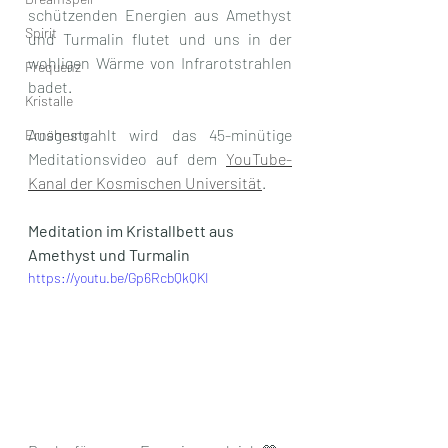
schützenden Energien aus Amethyst 
Spirit
und Turmalin flutet und uns in der 
wohligen Wärme von Infrarotstrahlen 
Frequenz
badet. 
Kristalle
Ausgestrahlt wird das 45-minütige 
Ernährung
Meditationsvideo auf dem 
YouTube-
Kanal der Kosmischen Universität
. 
Meditation im Kristallbett aus 
Amethyst und Turmalin
https://youtu.be/Gp6RcbQkQKI