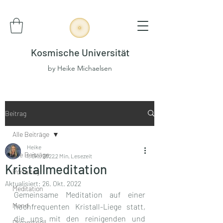
Kosmische Universität
by Heike Michaelsen
Beitrag
Alle Beiträge
Heike
Alle Beiträge
1. Okt. 2022
2 Min. Lesezeit
Kristallmeditation
Portaltag
Aktualisiert:
26. Okt. 2022
Meditation
Gemeinsame Meditation auf einer 
Mond
hochfrequenten Kristall-Liege statt, 
die uns mit den reinigenden und 
Dreamspell