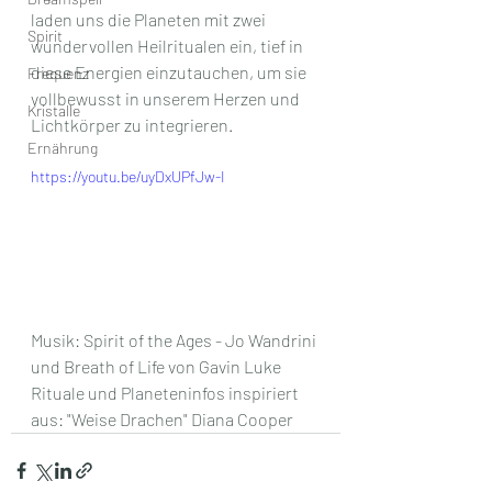
laden uns die Planeten mit zwei 
Spirit
wundervollen Heilritualen ein, tief in 
diese Energien einzutauchen, um sie 
Frequenz
vollbewusst in unserem Herzen und 
Kristalle
Lichtkörper zu integrieren.
Ernährung
https://youtu.be/uyDxUPfJw-I
Musik: Spirit of the Ages - Jo Wandrini 
und Breath of Life von Gavin Luke 
Rituale und Planeteninfos inspiriert 
aus: "Weise Drachen" Diana Cooper