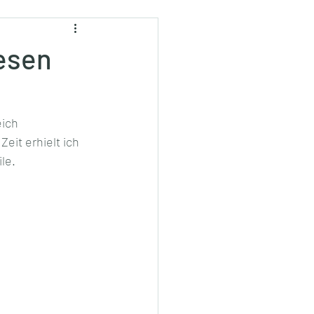
esen
ich 
eit erhielt ich 
le.