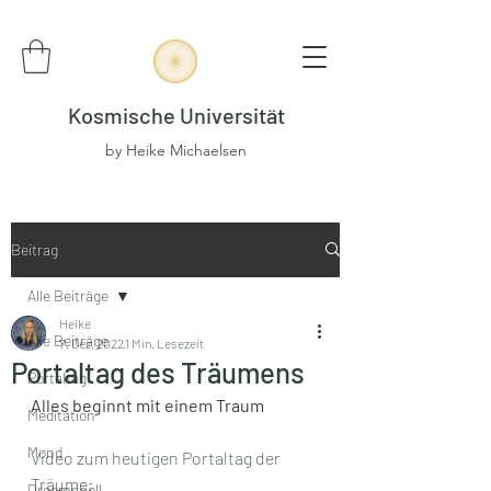
Kosmische Universität
by Heike Michaelsen
Beitrag
Alle Beiträge
Heike
Alle Beiträge
7. Dez. 2022
1 Min. Lesezeit
Portaltag des Träumens
Portaltag
Alles beginnt mit einem Traum
Meditation
Mond
Video zum heutigen Portaltag der 
Träume:
Dreamspell