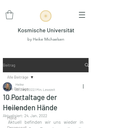
Kosmische Universität
by Heike Michaelsen
Beitrag
Alle Beiträge
Heike
Alle Beiträge
22. Jan. 2022
1 Min. Lesezeit
10 Portaltage der
Portaltag
Heilenden Hände
Meditation
Aktualisiert:
24. Jan. 2022
Mond
Aktuell befinden wir uns wieder in 
Dreamspell