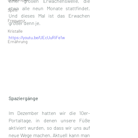
einer großen Erwachenswelle, die 
etwa alle neun Monate stattfindet. 
Spirit
Und dieses Mal ist das Erwachen 
Frequenz
größer denn je. 
Kristalle
https://youtu.be/UEcUuRiFe1w
Ernährung
Spaziergänge
Im Dezember hatten wir die 10er-
Portaltage, in denen unsere Füße 
aktiviert wurden, so dass wir uns auf 
neue Wege machen. Aktuell kann man 